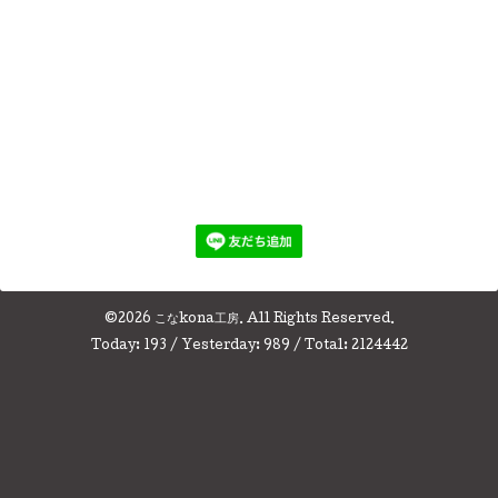
©2026
こなkona工房
. All Rights Reserved.
Today:
193
/ Yesterday:
989
/ Total:
2124442