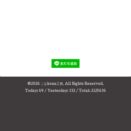
©2026
こなkona工房
. All Rights Reserved.
Today:
69
/ Yesterday:
332
/ Total:
2125636