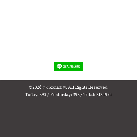
©2026
こなkona工房
. All Rights Reserved.
Today:
293
/ Yesterday:
392
/ Total:
2124934