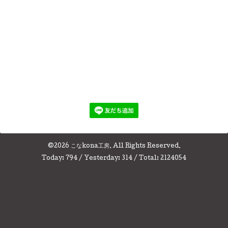
©2026
こなkona工房
. All Rights Reserved.
Today:
794
/ Yesterday:
314
/ Total:
2124054