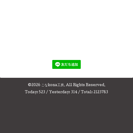
©2026
こなkona工房
. All Rights Reserved.
Today:
523
/ Yesterday:
314
/ Total:
2123783