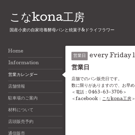
こなkona工房
国産小麦の自家培養酵母パンと焼菓子&ドライフラワー
Home
every Friday 
営業日
Information
営業日
営業カレンダー
店舗でのパン販売日です。
数に限りがありますので、お早め
店舗情報
＜電話：0463-63-3706＞
駐車場のご案内
＜facebook：
こなkona工房
材料について
店頭販売予約
通信販売