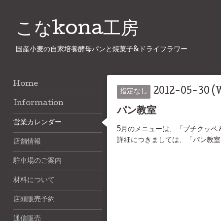
こなkona工房
国産小麦の自家培養酵母パンと焼菓子&ドライフラワー
Home
2012-05-30 (
指定なし
Information
パン教室
営業カレンダー
5月のメニューは、「プチクッペ
詳細につきましては、「パン教室
店舗情報
駐車場のご案内
材料について
店頭販売予約
通信販売