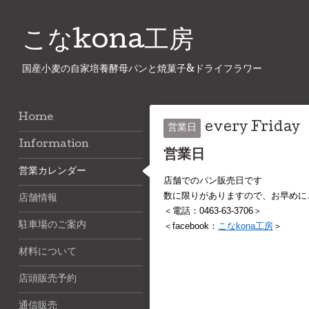
こなkona工房
国産小麦の自家培養酵母パンと焼菓子&ドライフラワー
Home
every Friday
営業日
Information
営業日
営業カレンダー
店舗でのパン販売日です
数に限りがありますので、お早めにご
店舗情報
＜電話：0463-63-3706＞
駐車場のご案内
＜facebook：
こなkona工房
＞
材料について
店頭販売予約
通信販売