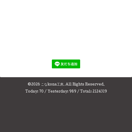
©2026
こなkona工房
. All Rights Reserved.
Today:
70
/ Yesterday:
989
/ Total:
2124319