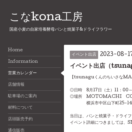
こなkona工房
国産小麦の自家培養酵母パンと焼菓子&ドライフラワー
Home
2023-08-17
イベント出店
Information
イベント出店（tsun
営業カレンダー
【tsunaguくんのちいさなM
店舗情報
◎日時 8月17日（土）11：00～
駐車場のご案内
◎場所 MOTOMACHI CO
横浜市中区山下町25-14 
材料について
当日は、パンと焼菓子・ドライフ
店頭販売予約
イベント詳細につきましては、S
通信販売