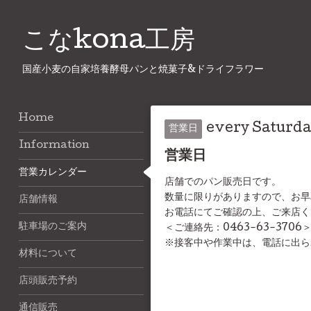
こなkona工房
国産小麦の自家培養酵母パンと焼菓子&ドライフラワー
Home
every Saturda
営業日
Information
営業日
営業カレンダー
店舗でのパン販売日です。
数量に限りがありますので、お早
店舗情報
お電話にてご確認の上、ご来店く
駐車場のご案内
＜ご連絡先：0463-63-3706
※接客中や作業中は、電話に出ら
材料について
店頭販売予約
通信販売