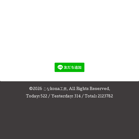
©2026
こなkona工房
. All Rights Reserved.
Today:
522
/ Yesterday:
314
/ Total:
2123782