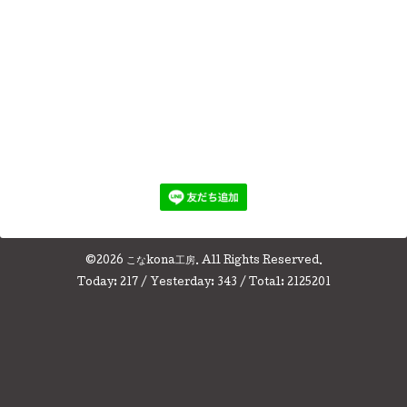
©2026
こなkona工房
. All Rights Reserved.
Today:
217
/ Yesterday:
343
/ Total:
2125201