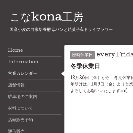
こなkona工房
国産小麦の自家培養酵母パンと焼菓子&ドライフラワー
Home
every Frid
臨時休業日
Information
冬季休業日
営業カレンダー
12月26日（金）から、冬期休
年明けは、1月9日（金）より営
店舗情報
よろしくお願いいたしますm(_ 
駐車場のご案内
材料について
店頭販売予約
通信販売