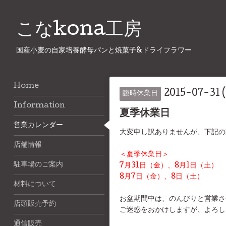
こなkona工房
国産小麦の自家培養酵母パンと焼菓子&ドライフラワー
Home
2015-07-31 (
臨時休業日
Information
夏季休業日
営業カレンダー
大変申し訳ありませんが、下記の
店舗情報
＜夏季休業日＞
駐車場のご案内
7月31日（金）、8月1日（土）
8月7日（金）、8日（土）
材料について
お盆期間中は、のんびりと営業さ
店頭販売予約
ご迷惑をおかけしますが、よろしく
通信販売