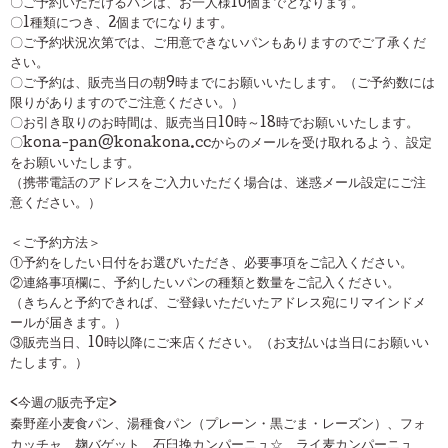
〇ご予約いただけるパンは、お一人様10個までとなります。
〇1種類につき、2個までになります。
〇ご予約状況次第では、ご用意できないパンもありますのでご了承くだ
さい。
〇ご予約は、販売当日の朝9時までにお願いいたします。（ご予約数には
限りがありますのでご注意ください。）
〇お引き取りのお時間は、販売当日10時～18時でお願いいたします。
〇kona-pan@konakona.ccからのメールを受け取れるよう、設定
をお願いいたします。
（携帯電話のアドレスをご入力いただく場合は、迷惑メール設定にご注
意ください。）
＜ご予約方法＞
①予約をしたい日付をお選びいただき、必要事項をご記入ください。
②連絡事項欄に、予約したいパンの種類と数量をご記入ください。
（きちんと予約できれば、ご登録いただいたアドレス宛にリマインドメ
ールが届きます。）
③販売当日、10時以降にご来店ください。（お支払いは当日にお願いい
たします。）
<今週の販売予定>
秦野産小麦食パン、湯種食パン（プレーン・黒ごま・レーズン）、フォ
カッチャ、麹バゲット、石臼挽カンパーニュ☆、ライ麦カンパーニュ