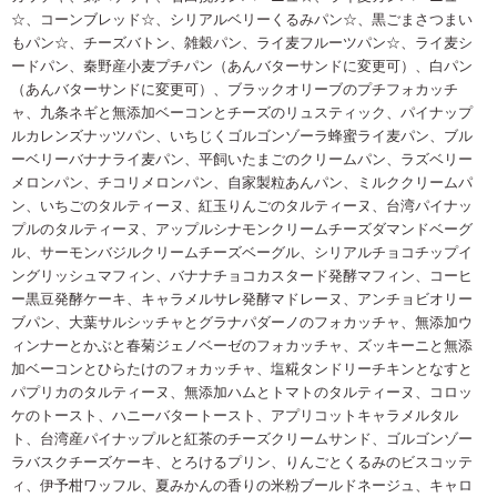
☆、コーンブレッド☆、シリアルベリーくるみパン☆
、黒ごまさつまい
もパン☆、チーズバトン、雑穀パン、ライ麦フルーツパン☆、ライ麦シ
ードパン、
秦野産小麦プチパン（あんバターサンドに変更可）、白パン
（あんバターサンドに変更可）
、ブラックオリーブのプチフォカッチ
ャ、九条ネギと無添加ベーコンとチーズ
のリュスティック、パイナップ
ルカレンズナッツ
パン、いちじくゴルゴンゾーラ蜂蜜ライ麦パン、ブル
ーベリーバナナライ麦パン、平飼いたまごのクリームパン、ラズベリー
メロンパン、チコリメロンパン、自家製粒あんパン、ミルククリームパ
ン、いちご
のタルティーヌ、紅玉りんごのタルティーヌ、台湾パイナッ
プルのタルティーヌ、アップルシナモンクリームチーズダマンドベーグ
ル
、サーモンバジルクリームチーズベーグル、シリアル
チョコチップイ
ングリッシュマフィン、バナナチョコカスタード発酵マフィン、コーヒ
ー黒豆発酵ケーキ、キャラメルサレ発酵マドレーヌ、アンチョビオリー
ブパン、大葉サルシッチャとグラナパダーノ
の
フォカッチャ、無添加ウ
ィンナーとかぶと春菊ジェノベーゼのフォカッチャ
、ズッキーニと無添
加ベーコンとひらたけのフォカッチャ、塩糀タンドリーチキンとなすと
パプリカのタルティーヌ、無添加ハムとトマトの
タルティーヌ
、コロッ
ケの
トースト、ハニーバタートースト、アプリコットキャラメル
タル
ト、台湾産パイナップルと紅茶のチーズクリームサンド
、ゴルゴンゾー
ラバスクチーズケーキ、とろけるプリン、りんごとくるみのビスコッテ
ィ、伊予柑ワッフル、夏みかんの香りの米粉ブールドネージュ、キャロ